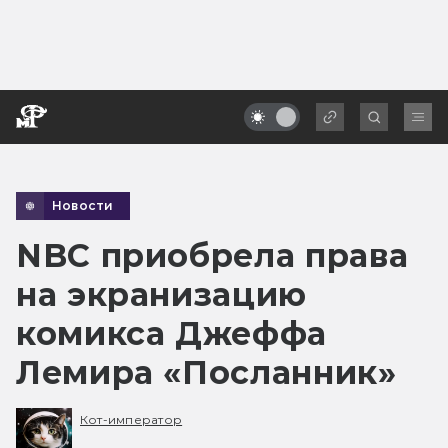
Новости
NBC приобрела права
на экранизацию
комикса Джеффа
Лемира «Посланник»
Кот-император