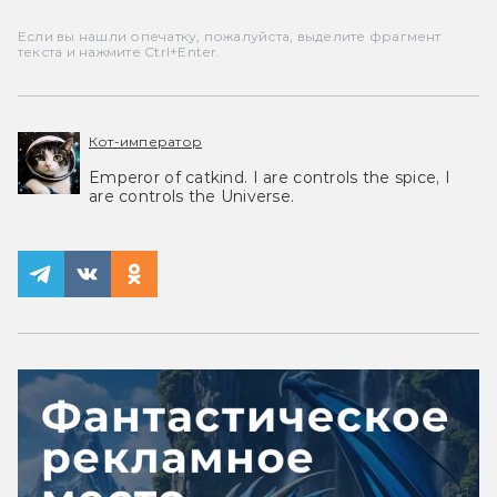
Если вы нашли опечатку, пожалуйста, выделите фрагмент
текста и нажмите Ctrl+Enter.
Кот-император
Emperor of catkind. I are controls the spice, I
are controls the Universe.