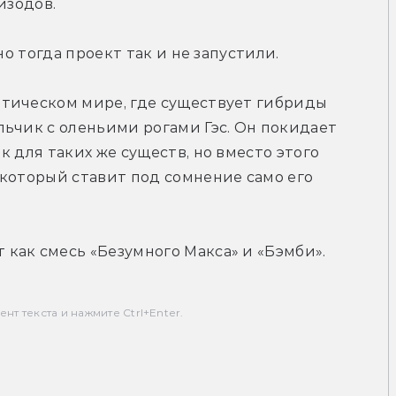
изодов.
но тогда проект так и не запустили.
тическом мире, где существует гибриды 
ьчик с оленьими рогами Гэс. Он покидает 
 для таких же существ, но вместо этого 
который ставит под сомнение само его 
как смесь «Безумного Макса» и «Бэмби».
т текста и нажмите Ctrl+Enter.