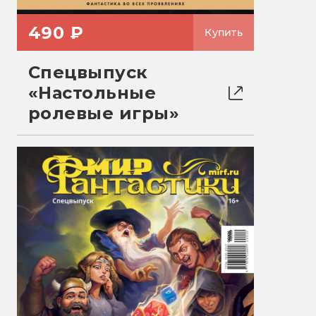
490 ₽
Купить
Спецвыпуск
«Настольные
ролевые игры»