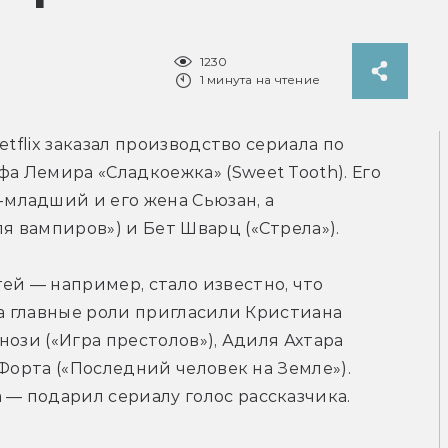
1230
1 минута на чтение
Netflix заказал производство сериала по 
 Лемира «Сладкоежка» (Sweet Tooth). Его 
ладший и его жена Сьюзан, а 
 вампиров») и Бет Шварц («Стрела»).
ей — например, стало известно, что 
На главные роли пригласили Кристиана 
ози («Игра престолов»), Адиля Ахтара 
Форта («Последний человек на Земле»). 
— подарил сериалу голос рассказчика.