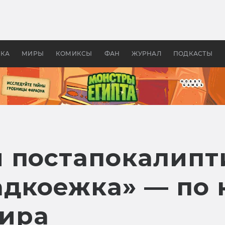
 фильмы смотреть в
Как создавались «Страшил
те 2026? В мире —
фильм, без которого не б
липсис, в России —
бы «Властелина колец»
ие комедии
УКА
МИРЫ
КОМИКСЫ
ФАН
ЖУРНАЛ
ПОДКАСТЫ
 постапокалипт
адкоежка» — по 
ира