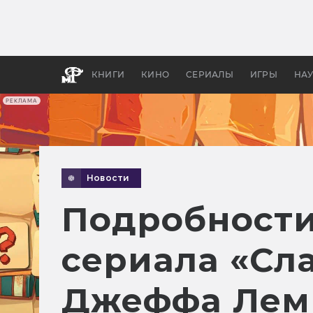
Какие
авгус
апока
детск
КНИГИ
КИНО
СЕРИАЛЫ
ИГРЫ
НА
РЕКЛАМА
Новости
Подробности
сериала «Сл
Джеффа Лем