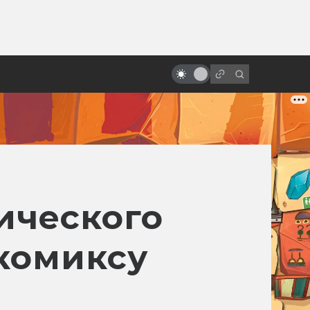
ы»:
Какими могли быть «Хребты
ыло
безумия» Гильермо Дель Торо:
читаем сценарии
ического
комиксу