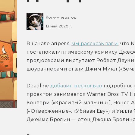
Кот-император
13 мая 2020 г.
В начале апреля 
мы рассказывали
, что 
постапокалиптическому комиксу Джеффа
продюсерами выступают Роберт Дауни-м
шоураннерами стали Джим Микл («Земля
Deadline 
добавил несколько
 подробност
проектом занимается Warner Bros. TV. 
Конвери («Красивый мальчик»), Нонсо Ан
(«Отверженные», «Убивая Еву») и Уилла 
Джеймс Бролин — отец Джоша Бролина 