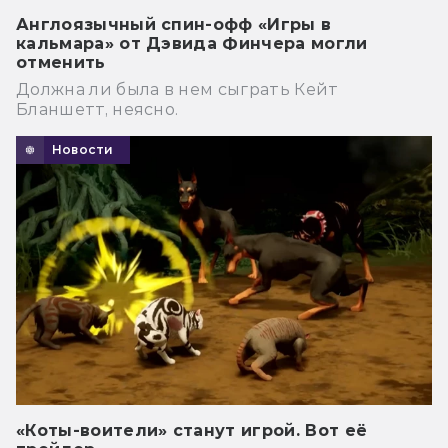
Англоязычный спин-офф «Игры в
кальмара» от Дэвида Финчера могли
отменить
Должна ли была в нем сыграть Кейт
Бланшетт, неясно.
Новости
«Коты-воители» станут игрой. Вот её