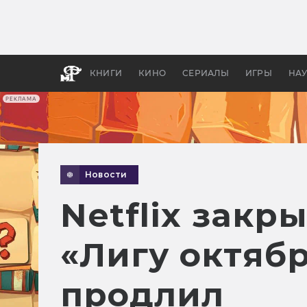
Как с
фильм
бы «В
КНИГИ
КИНО
СЕРИАЛЫ
ИГРЫ
НА
РЕКЛАМА
Новости
Netflix закр
«Лигу октябр
продлил