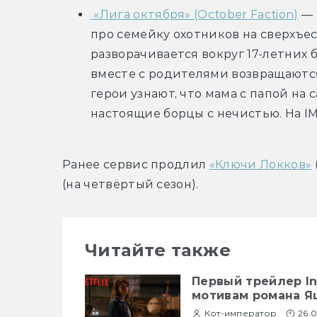
 «Лига октября» (October Faction)
 —
про семейку охотников на сверхъе
разворачивается вокруг 17-летних 
вместе с родителями возвращаются
герои узнают, что мама с папой на 
настоящие борцы с нечистью. На IM
Ранее сервис продлил 
«Ключи Локков»
(на четвёртый сезон).
Читайте также
Первый трейлер Int
мотивам романа Я
Кот-император
26.