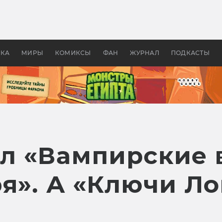
оздавались «Страшилы»:
«Одиссея» Нолана: что эт
, без которого не было
фильм сделал с Гомером и
ластелина колец»
Древней Грецией
УКА
МИРЫ
КОМИКСЫ
ФАН
ЖУРНАЛ
ПОДКАСТЫ
ыл «Вампирские
я». А «Ключи Л