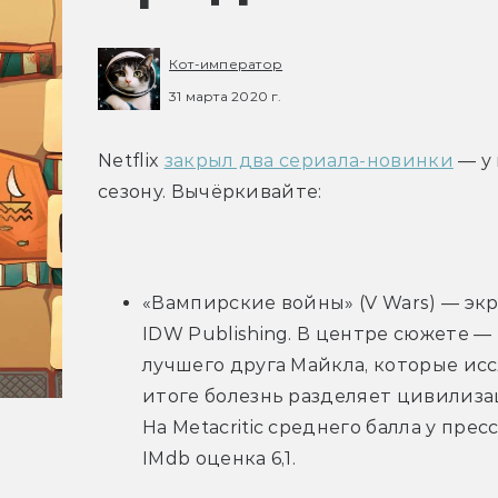
Кот-император
31 марта 2020 г.
Netflix 
закрыл два сериала-новинки
 — у
сезону. Вычёркивайте:
«Вампирские войны» (V Wars) — эк
IDW Publishing. В центре сюжете —
лучшего друга Майкла, которые ис
итоге болезнь разделяет цивилиза
На Metacritic среднего балла у пресс
IMdb оценка 6,1.