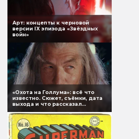
Арт: концепты к черновой
версии IX эпизода «Звёздных
войн»
«Охота на Голлума»: всё что
известно. Сюжет, съёмки, дата
выхода и что рассказал
Гэндальф