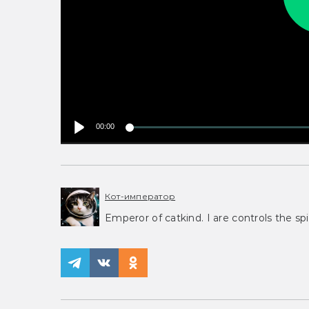
00:00
Кот-император
Emperor of catkind. I are controls the spi