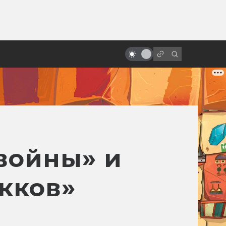
от
«Оно»: отличия и тайные связи
книги и фильма
 войны» и
окков»