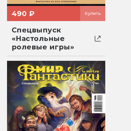
490 ₽
Купить
Спецвыпуск
«Настольные
ролевые игры»