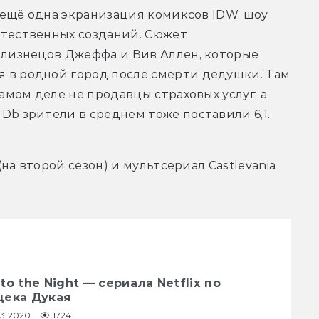
 ещё одна экранизация комиксов IDW, шоу 
стественных созданий. Сюжет 
близнецов Джеффа и Вив Аллен, которые 
 в родной город после смерти дедушки. Там 
самом деле не продавцы страховых услуг, а 
Db зрители в среднем тоже поставили 6,1.
 (на второй сезон) и мультсериал Castlevania 
o the Night — сериала Netflix по
цека Дукая
03.2020
1724