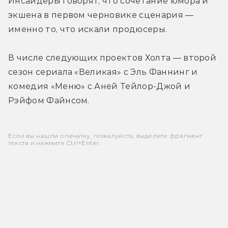
Инсайдеры говорят, что сочетание юмора и 
экшена в первом черновике сценария — 
именно то, что искали продюсеры.
В числе следующих проектов Холта — второй 
сезон сериала «Великая» с Эль Фаннинг и 
комедия «Меню» с Аней Тейлор-Джой и 
Рэйфом Файнсом.
Если вы нашли опечатку, пожалуйста, выделите фрагмент
текста и нажмите Ctrl+Enter.