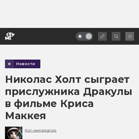
Новости
Николас Холт сыграет
прислужника Дракулы
в фильме Криса
Маккея
Кот-император