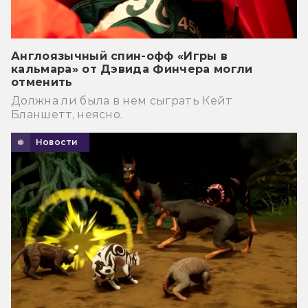
Англоязычный спин-офф «Игры в
кальмара» от Дэвида Финчера могли
отменить
Должна ли была в нем сыграть Кейт
Бланшетт, неясно.
Новости