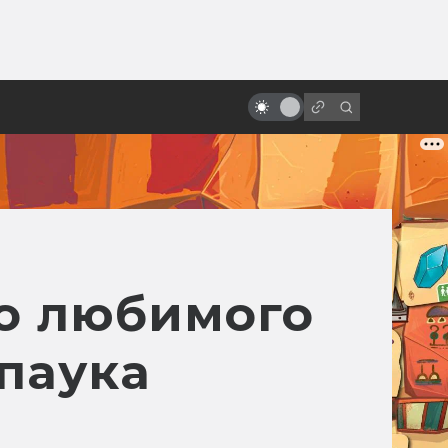
ы»:
Фантастические фильмы,
ыло
которые у нас любят больше,
чем на родине
го любимого
паука