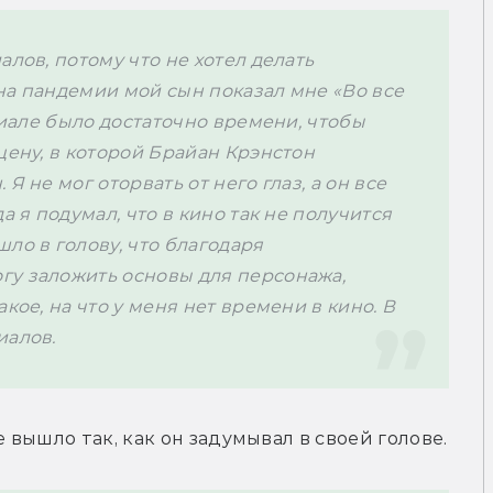
лов, потому что не хотел делать 
на пандемии мой сын показал мне «Во все 
риале было достаточно времени, чтобы 
цену, в которой Брайан Крэнстон 
 не мог оторвать от него глаз, а он все 
а я подумал, что в кино так не получится 
ло в голову, что благодаря 
у заложить основы для персонажа, 
кое, на что у меня нет времени в кино. В 
алов. 
 актера, с «Пауком-нуаром» все вышло так, как он задумывал в своей голове. 