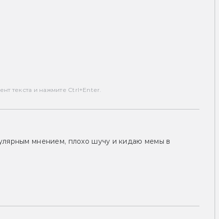
т текста и нажмите Ctrl+Enter.
улярным мнением, плохо шучу и кидаю мемы в