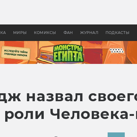
 фильмы смотреть в
Как создавались «Страшил
те 2026? В мире —
фильм, без которого не б
липсис, в России —
бы «Властелина колец»
ие комедии
УКА
МИРЫ
КОМИКСЫ
ФАН
ЖУРНАЛ
ПОДКАСТЫ
дж назвал свое
 роли Человека-