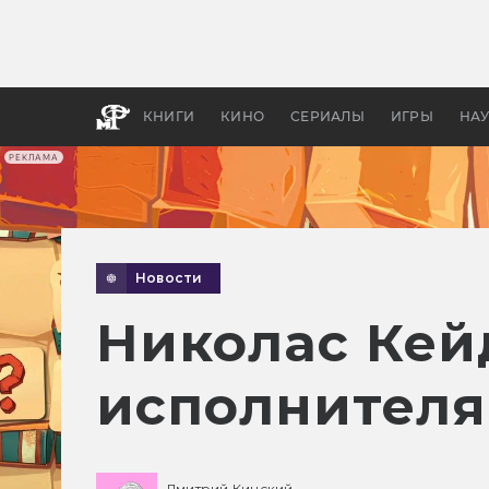
Какие
авгус
апока
детск
КНИГИ
КИНО
СЕРИАЛЫ
ИГРЫ
НА
РЕКЛАМА
Новости
Николас Кей
исполнителя
Дмитрий Кинский