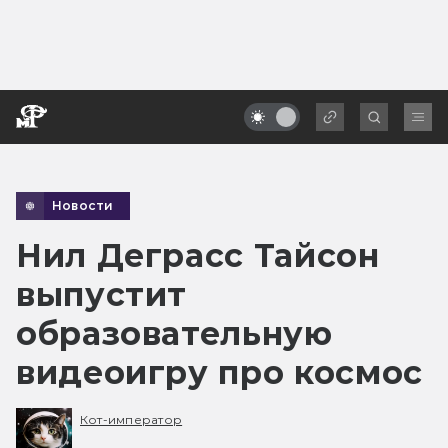
Новости
Нил Деграсс Тайсон
выпустит
образовательную
видеоигру про космос
Кот-император