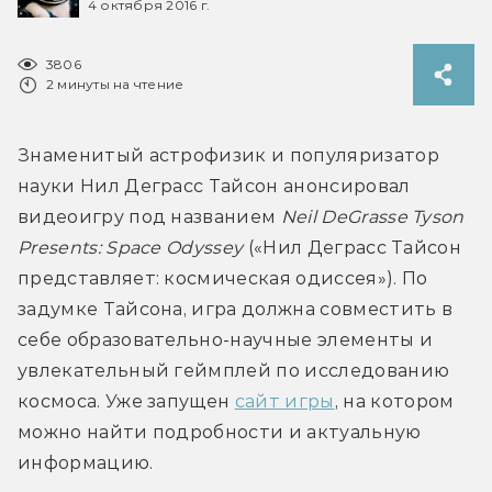
4 октября 2016 г.
3806
2 минуты на чтение
Знаменитый астрофизик и популяризатор 
науки Нил Деграсс Тайсон анонсировал 
видеоигру под названием 
Neil DeGrasse Tyson 
Presents: Space Odyssey
 («Нил Деграсс Тайсон 
представляет: космическая одиссея»). По 
задумке Тайсона, игра должна совместить в 
себе образовательно-научные элементы и 
увлекательный геймплей по исследованию 
космоса. Уже запущен 
сайт игры
, на котором 
можно найти подробности и актуальную 
информацию.