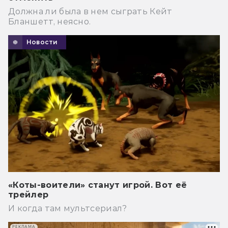
Должна ли была в нем сыграть Кейт
Бланшетт, неясно.
Новости
«Коты-воители» станут игрой. Вот её
трейлер
И когда там мультсериал?
РЕКЛАМА