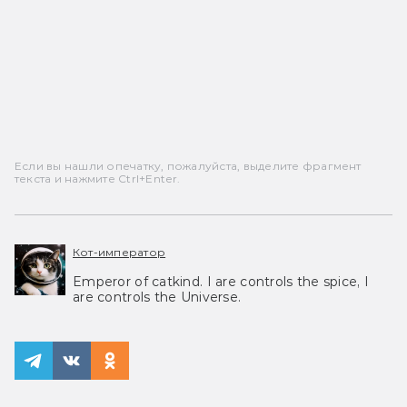
Если вы нашли опечатку, пожалуйста, выделите фрагмент
текста и нажмите Ctrl+Enter.
Кот-император
Emperor of catkind. I are controls the spice, I
are controls the Universe.