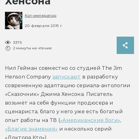
Хенсона
Кот-император
20 февраля 2019 г.
3375
2 минуты на чтение
Нил Гейман совместно со студией The Jim 
Henson Company 
запускают
 в разработку 
современную адаптацию сериала-антологии 
«Сказочник» Джима Хенсона. Писатель 
возьмёт на себя функции продюсера и 
сценариста, благо у него уже есть богатый 
опыт работы на ТВ (
«Американские боги»
, 
«Благие знамения»
 и несколько серий 
«Доктора Кто»).