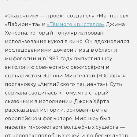
«Сказочник» — проект создателя «Маппетов», 
«Лабиринта» и 
«Тёмного кристалла»
 Джима 
Хенсона, который популяризировал 
использование кукол в кино. Он вдохновился 
исследованиями дочери Лизы в области 
мифологии и в 1987 году выпустил шоу-
антологию совместно с режиссёром и 
сценаристом Энтони Мингеллой («Оскар» за 
постановку «Английского пациента»). Суть 
сериала сводилась к тому, что старый 
сказочник в исполнении Джона Хёрта 
рассказывал истории, основанные на 
европейском фольклоре. Мир шоу был 
населён множеством волшебных существ — 
от человекоподобных ежей и до белых львов.