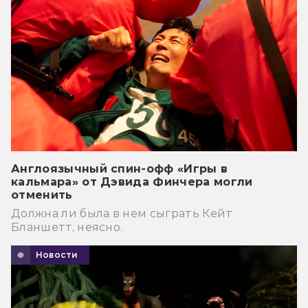
Англоязычный спин-офф «Игры в
кальмара» от Дэвида Финчера могли
отменить
Должна ли была в нем сыграть Кейт
Бланшетт, неясно.
Новости