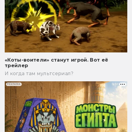
«Коты-воители» станут игрой. Вот её
трейлер
И когда там мультсериал?
РЕКЛАМА