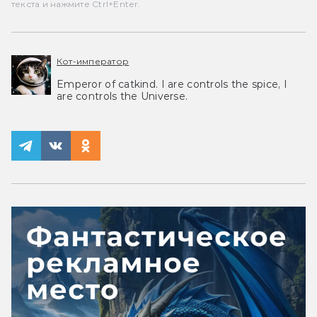
текста и нажмите Ctrl+Enter.
Кот-император
Emperor of catkind. I are controls the spice, I
are controls the Universe.