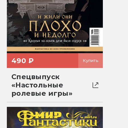
490 ₽
Купить
Спецвыпуск
«Настольные
ролевые игры»