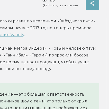
1452
1 минута на чтение
го сериала по вселенной «Звёздного пути». 
 самом начале 2017-го, но теперь премьера 
ние Variety
.
ман («Игра Эндера», «Новый Человек-паук: 
(«Ганнибал», «Герои») попросили боссов 
е время на постпродакшн, чтобы лучше 
казали по этому поводу:
дение — это большая ответственность. 
нников шоу с теми, кто только открыл 
», что подпитывала наше воображение с 