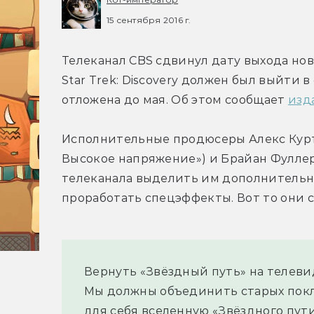
15 сентября 2016 г.
Телеканал CBS сдвинул дату выхода ново
Star Trek: Discovery должен был выйти в
отложена до мая. Об этом сообщает 
изда
Исполнительные продюсеры Алекс Куртц
Высокое напряжение») и Брайан Фуллер 
телеканала выделить им дополнительно
проработать спецэффекты. Вот то они с
Вернуть «Звёздный путь» на телеви
Мы должны объединить старых покло
для себя вселенную «Звёздного пути