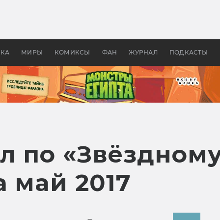
 фильмы смотреть в
Как создавались «Страшил
те 2026? В мире —
фильм, без которого не б
липсис, в России —
бы «Властелина колец»
ие комедии
УКА
МИРЫ
КОМИКСЫ
ФАН
ЖУРНАЛ
ПОДКАСТЫ
л по «Звёздному
 май 2017