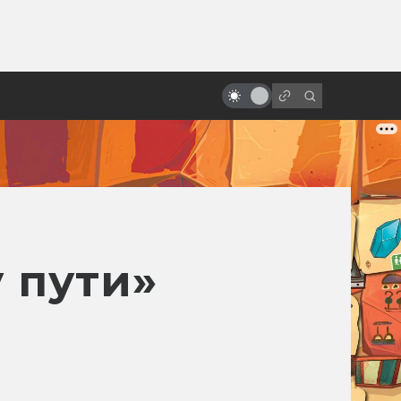
ы»:
ыло
«Звёздные войны»: обречённые
на провал
 пути»