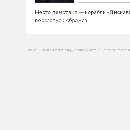
Место действия — корабль «Дискавер
перезапуск Абрамса.
Если вы нашли опечатку, пожалуйста, выделите фрагмен