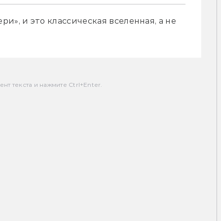
и», и это классическая вселенная, а не 
т текста и нажмите Ctrl+Enter.