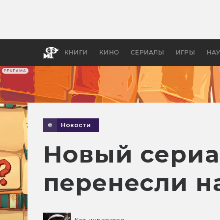
Какие
авгус
апока
детск
КНИГИ
КИНО
СЕРИАЛЫ
ИГРЫ
НА
РЕКЛАМА
Новости
Новый сериа
перенесли на
Кот-император