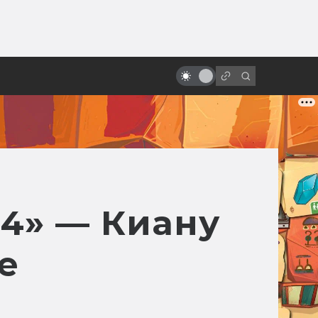
ы»:
ыло
Что будет дальше со студией
Ghibli?
4» — Киану
е