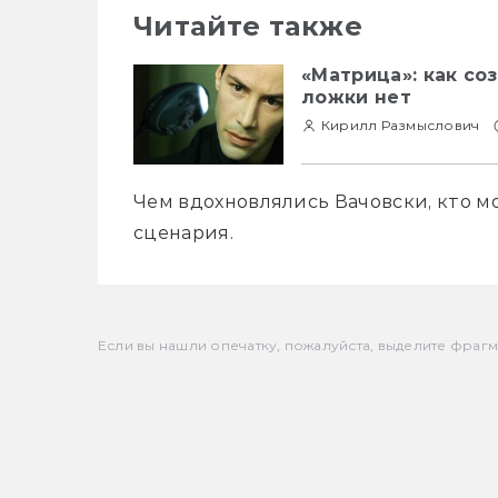
Читайте также
«Матрица»: как со
ложки нет
Кирилл Размыслович
Чем вдохновлялись Вачовски, кто мо
сценария.
Если вы нашли опечатку, пожалуйста, выделите фрагмен