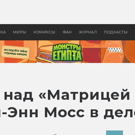
 фильмы смотреть в
Как создавались «Страшил
те 2026? В мире —
фильм, без которого не б
липсис, в России —
бы «Властелина колец»
ие комедии
УКА
МИРЫ
КОМИКСЫ
ФАН
ЖУРНАЛ
ПОДКАСТЫ
 над «Матрицей 
-Энн Мосс в дел