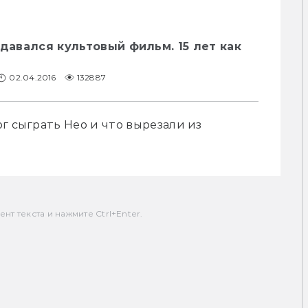
здавался культовый фильм. 15 лет как
02.04.2016
132887
г сыграть Нео и что вырезали из 
т текста и нажмите Ctrl+Enter.