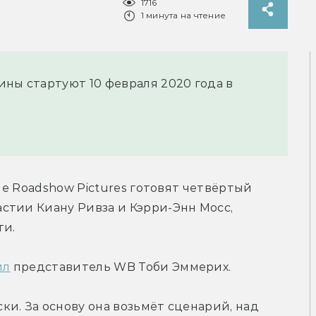
1716
1 минута на чтение
ины стартуют 10 февраля 2020 года в
ge Roadshow Pictures готовят четвёртый 
тии Киану Ривза и Кэрри-Энн Мосс, 
ти.
ил
 представитель WB Тоби Эммерих.
и. За основу она возьмёт сценарий, над 