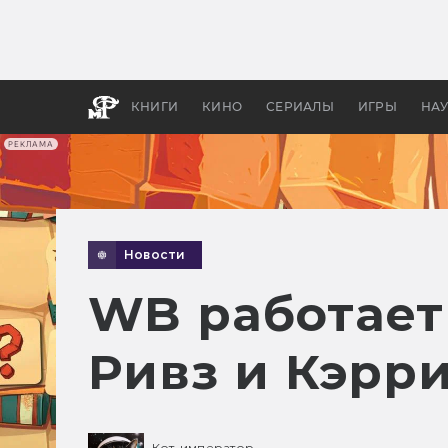
Какие
авгус
апока
детск
КНИГИ
КИНО
СЕРИАЛЫ
ИГРЫ
НА
РЕКЛАМА
Новости
WB работает
Ривз и Кэрри
Кот-император