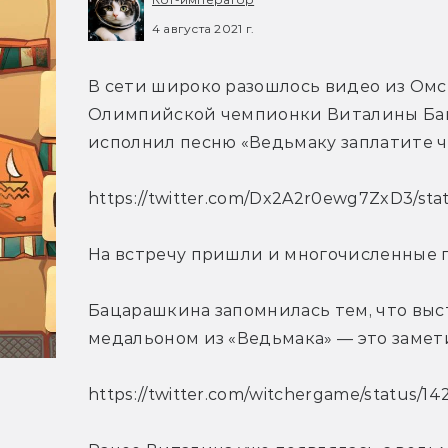
4 августа 2021 г.
В сети широко разошлось видео из Омск
Олимпийской чемпионки Виталины Бац
исполнил песню «Ведьмаку заплатите че
https://twitter.com/Dx2A2r0ewg7ZxD3/st
На встречу пришли и многочисленные 
Бацарашкина запомнилась тем, что выст
медальоном из «Ведьмака» — это замет
https://twitter.com/witchergame/status/