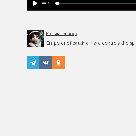
00:00
Кот-император
Emperor of catkind. I are controls the spi