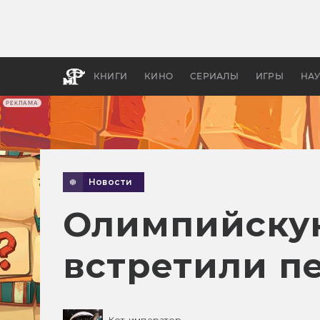
Какие
авгус
апока
детск
КНИГИ
КИНО
СЕРИАЛЫ
ИГРЫ
НА
РЕКЛАМА
Новости
Олимпийску
встретили п
Кот-император