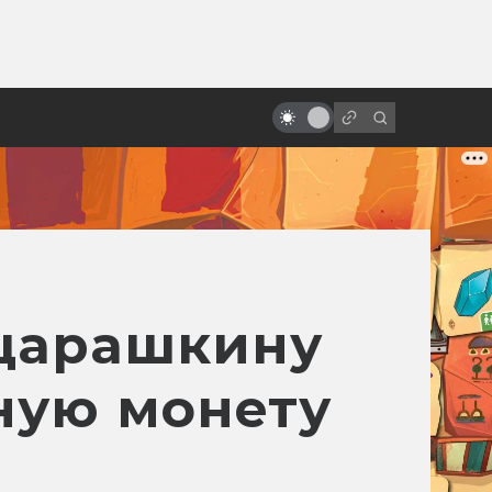
ы»:
ыло
«Стальной гигант»: фильм о
самом человечном роботе
царашкину
ную монету