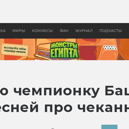
 фильмы смотреть в
Как создавались «Страшил
те 2026? В мире —
фильм, без которого не б
липсис, в России —
бы «Властелина колец»
ие комедии
УКА
МИРЫ
КОМИКСЫ
ФАН
ЖУРНАЛ
ПОДКАСТЫ
ю чемпионку Ба
есней про чекан