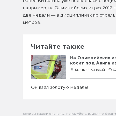
Ранее Виталина уже появлялась с ведь
например, на Олимпийских играх 2016 го
две медали — в дисциплинах по стрельб
метров.
Читайте также
На Олимпийских и
косит под Аанга и
Дмитрий Кинский
0
Он взял золотую медаль!
Если вы нашли опечатку, пожалуйста, выделите фрагмен