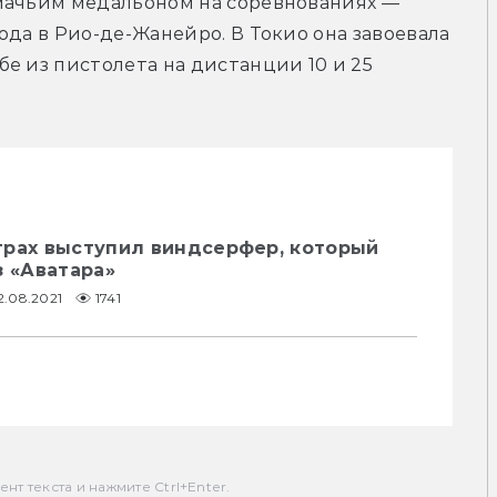
мачьим медальоном на соревнованиях — 
да в Рио-де-Жанейро. В Токио она завоевала 
е из пистолета на дистанции 10 и 25 
грах выступил виндсерфер, который
з «Аватара»
2.08.2021
1741
т текста и нажмите Ctrl+Enter.