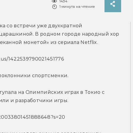
1434
1 минута на чтение
а со встречи уже двухкратной 
арашкиной. В родном городе народный хор 
канной монетой» из сериала Netflix.
atus/1422539790021451776
поклонники спортсменки.
упала на Олимпийских играх в Токио с 
или и разработчики игры.
1420033801451888648?s=20