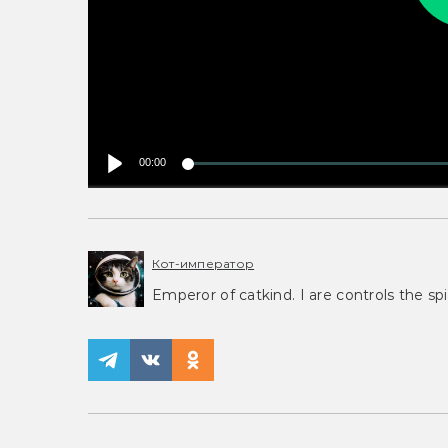
00:00
Кот-император
Emperor of catkind. I are controls the spi