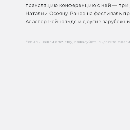
трансляцию конференцию с ней — при у
Наталии Осояну. Ранее на фестиваль п
Аластер Рейнольдс и другие зарубежны
Если вы нашли опечатку, пожалуйста, выделите фрагмен