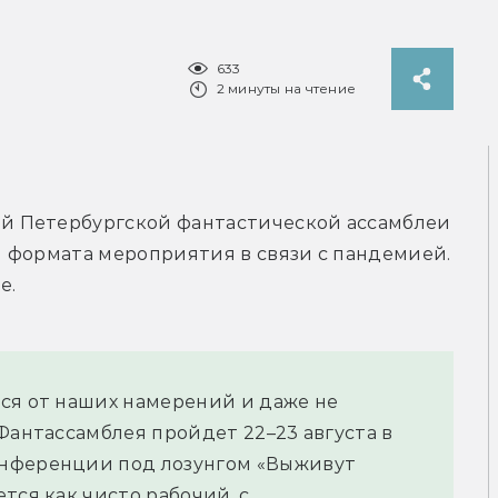
633
2 минуты на чтение
 Петербургской фантастической ассамблеи 
 формата мероприятия в связи с пандемией. 
е.
ся от наших намерений и даже не 
Фантассамблея пройдет 22–23 августа в 
нференции под лозунгом «Выживут 
ся как чисто рабочий, с 