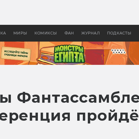
оздавались «Страшилы»:
«Одиссея» Нолана: что эт
, без которого не было
фильм сделал с Гомером и
ластелина колец»
Древней Грецией
УКА
МИРЫ
КОМИКСЫ
ФАН
ЖУРНАЛ
ПОДКАСТЫ
ы Фантассамбл
еренция пройдёт