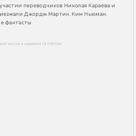
частии переводчиков Николая Караева и 
риезжали Джордж Мартин, Ким Ньюман, 
е фантасты.
т текста и нажмите Ctrl+Enter.