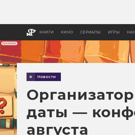
Как с
фильм
бы «В
КНИГИ
КИНО
СЕРИАЛЫ
ИГРЫ
НА
РЕКЛАМА
Новости
Организатор
даты — конф
августа