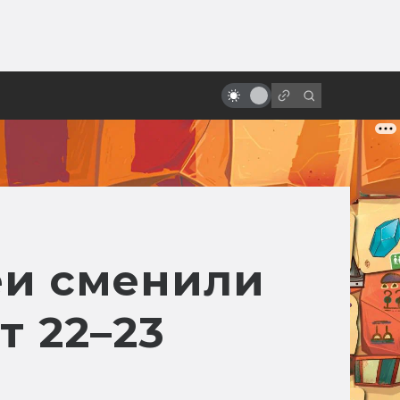
от
«Ворон»: неснятые сиквелы и
ремейки. Невеста, зомби-коп,
Сатана и Эминем
еи сменили
 22–23