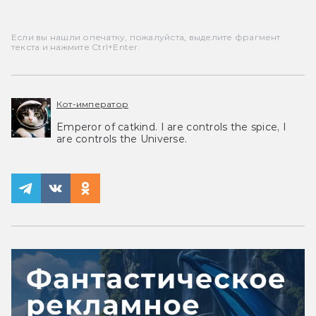
Если вы нашли опечатку, пожалуйста, выделите фрагмент
текста и нажмите Ctrl+Enter.
Кот-император
Emperor of catkind. I are controls the spice, I
are controls the Universe.