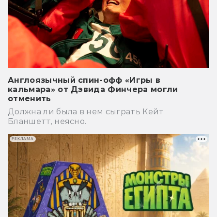
Англоязычный спин-офф «Игры в
кальмара» от Дэвида Финчера могли
отменить
Должна ли была в нем сыграть Кейт
Бланшетт, неясно.
РЕКЛАМА