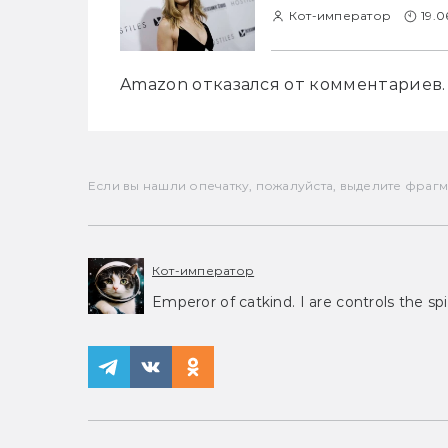
Кот-император
19.0
Amazon отказался от комментариев.
Если вы нашли опечатку, пожалуйста, выделите фрагмен
Кот-император
Emperor of catkind. I are controls the spi