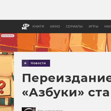
Какие
авгус
апока
детск
КНИГИ
КИНО
СЕРИАЛЫ
ИГРЫ
НА
РЕКЛАМА
Новости
Переиздание
«Азбуки» ста
Кот-император