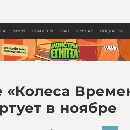
 фильмы смотреть в
Как создавались «Страшил
те 2026? В мире —
фильм, без которого не б
липсис, в России —
бы «Властелина колец»
ие комедии
УКА
МИРЫ
КОМИКСЫ
ФАН
ЖУРНАЛ
ПОДКАСТЫ
 «Колеса Време
ртует в ноябре