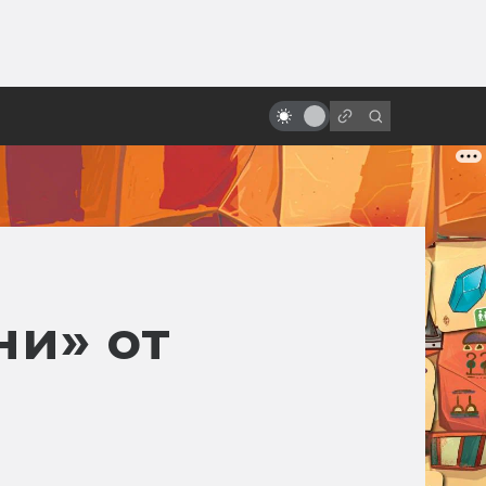
ы»:
ыло
«Песнь моря»: мультфильм с
настоящим волшебством
ни» от