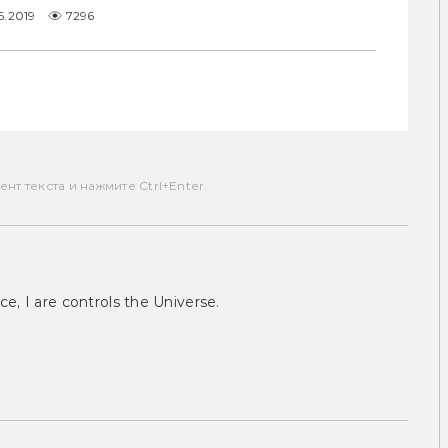
6.2019
7296
 
т текста и нажмите Ctrl+Enter.
ce, I are controls the Universe.