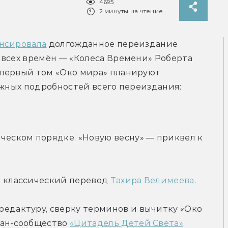
4695
2 минуты на чтение
нсировала
 долгожданное переиздание 
всех времён — «Колеса Времени» Роберта 
первый том «Око мира» планируют 
ажных подробностей всего переиздания:
ческом порядке. «Новую весну» — приквел к 
т классический перевод 
Тахира Велимеева
.
едактуру, сверку терминов и вычитку «Око 
фан-сообщество 
«Цитадель Детей Света»
.