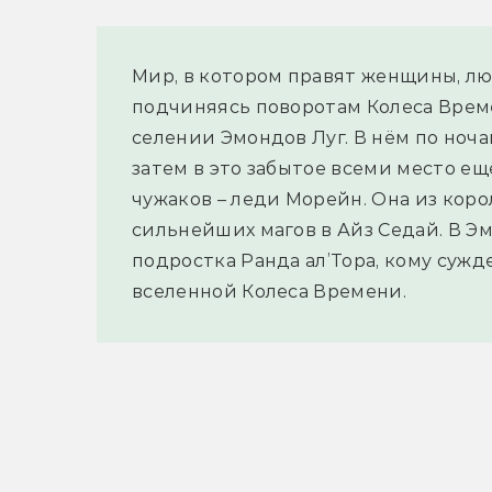
Мир, в котором правят женщины, лю
подчиняясь поворотам Колеса Времен
селении Эмондов Луг. В нём по ноча
затем в это забытое всеми место е
чужаков – леди Морейн. Она из коро
сильнейших магов в Айз Седай. В Э
подростка Ранда ал’Тора, кому сужд
вселенной Колеса Времени.