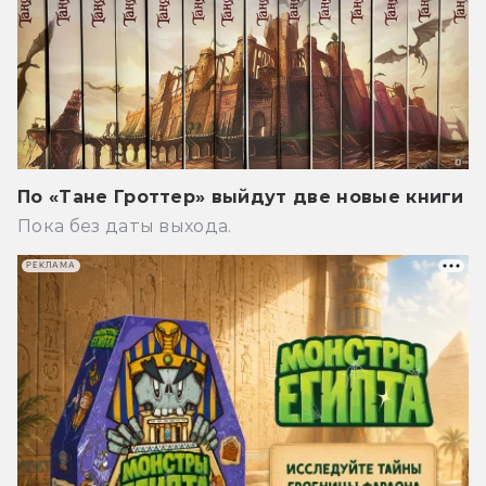
По «Тане Гроттер» выйдут две новые книги
Пока без даты выхода.
РЕКЛАМА