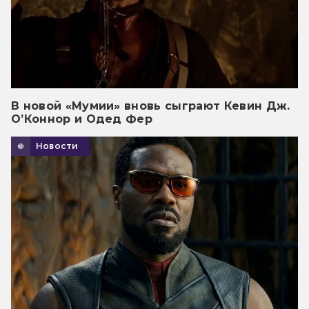
В новой «Мумии» вновь сыграют Кевин Дж.
О’Коннор и Одед Фер
Новости