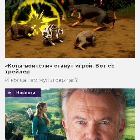
«Коты-воители» станут игрой. Вот её
трейлер
И когда там мультсериал?
Новости