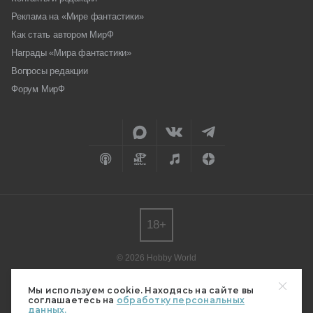
Реклама на «Мире фантастики»
Как стать автором МирФ
Награды «Мира фантастики»
Вопросы редакции
Форум МирФ
18+
© 2026 Hobby World
Любое использование материалов допускается только с согласия
редакции.
Мы используем cookie. Находясь на сайте вы
соглашаетесь на
обработку персональных
Мнение авторов может не совпадать с мнением редакции.
данных.