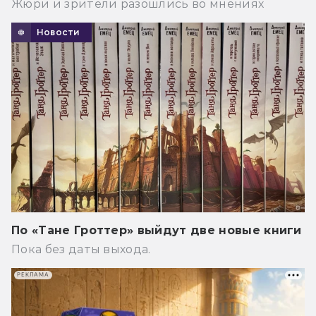
Жюри и зрители разошлись во мнениях
Новости
По «Тане Гроттер» выйдут две новые книги
Пока без даты выхода.
РЕКЛАМА