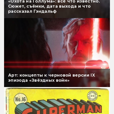
«Охота на Голлума»: всё что известно.
Сюжет, съёмки, дата выхода и что
рассказал Гэндальф
Арт: концепты к черновой версии IX
эпизода «Звёздных войн»