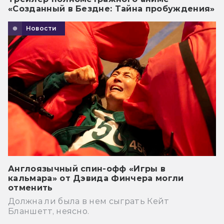
«Созданный в Бездне: Тайна пробуждения»
Новости
Англоязычный спин-офф «Игры в
кальмара» от Дэвида Финчера могли
отменить
Должна ли была в нем сыграть Кейт
Бланшетт, неясно.