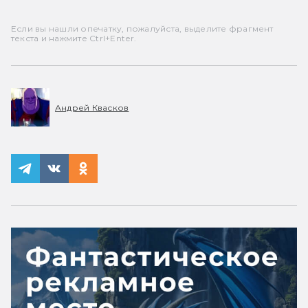
Если вы нашли опечатку, пожалуйста, выделите фрагмент
текста и нажмите Ctrl+Enter.
Андрей Квасков