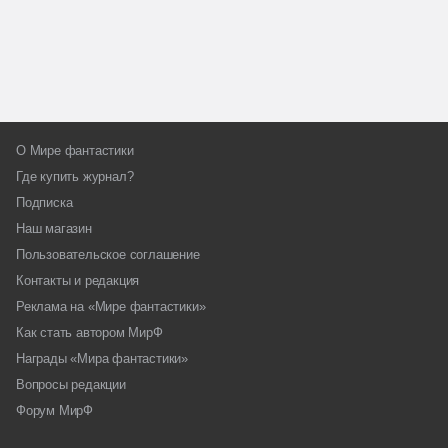
О Мире фантастики
Где купить журнал?
Подписка
Наш магазин
Пользовательское соглашение
Контакты и редакция
Реклама на «Мире фантастики»
Как стать автором МирФ
Награды «Мира фантастики»
Вопросы редакции
Форум МирФ