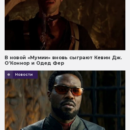
В новой «Мумии» вновь сыграют Кевин Дж.
О’Коннор и Одед Фер
Новости