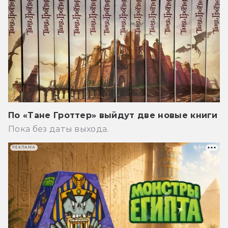
По «Тане Гроттер» выйдут две новые книги
Пока без даты выхода.
РЕКЛАМА