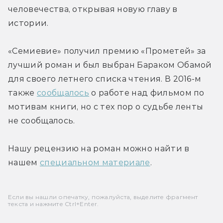
человечества, открывая новую главу в 
истории.
«Семиевие» 
получил премию «Прометей» за 
лучший роман и был выбран Бараком Обамой 
для своего летнего списка чтения. В 2016-м 
также 
сообщалось
 о работе над фильмом по 
мотивам книги, но с тех пор о судьбе ленты 
не сообщалось. 
Нашу рецензию на роман можно найти в 
нашем 
специальном материале
.
Если вы нашли опечатку, пожалуйста, выделите фрагмент
текста и нажмите Ctrl+Enter.