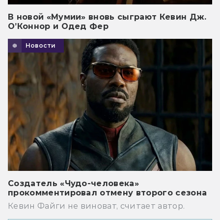
В новой «Мумии» вновь сыграют Кевин Дж.
О’Коннор и Одед Фер
Новости
Создатель «Чудо-человека»
прокомментировал отмену второго сезона
Кевин Файги не виноват, считает автор.