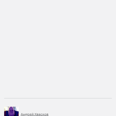
Андрей Квасков