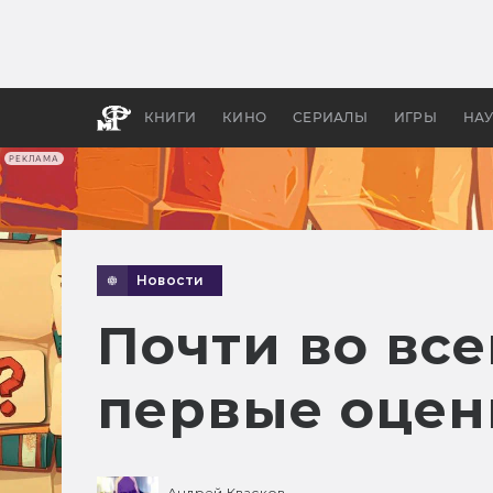
Какие
авгус
апока
детск
КНИГИ
КИНО
СЕРИАЛЫ
ИГРЫ
НА
РЕКЛАМА
Новости
Почти во вс
первые оцен
Андрей Квасков