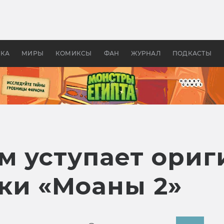
 фильмы смотреть в
Как создавались «Страшил
те 2026? В мире —
фильм, без которого не б
липсис, в России —
бы «Властелина колец»
ие комедии
УКА
МИРЫ
КОМИКСЫ
ФАН
ЖУРНАЛ
ПОДКАСТЫ
ем уступает ори
ки «Моаны 2»