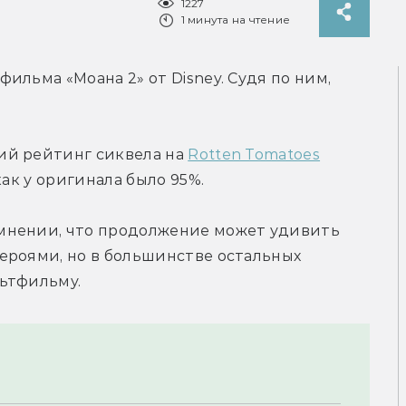
1227
1 минута на чтение
льма «Моана 2» от Disney. Судя по ним, 
й рейтинг сиквела на 
Rotten Tomatoes
как у оригинала было 95%.
мнении, что продолжение может удивить 
ероями, но в большинстве остальных 
ьтфильму.