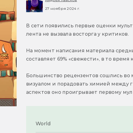
27 ноября 2024 г.
В сети появились первые оценки мультфи
лента не вызвала восторга у критиков.
На момент написания материала средни
составляет 69% «свежести», в то время 
Большинство рецензентов сошлись во 
визуалом и порадовать химией между г
аспектов оно проигрывает первому мул
World