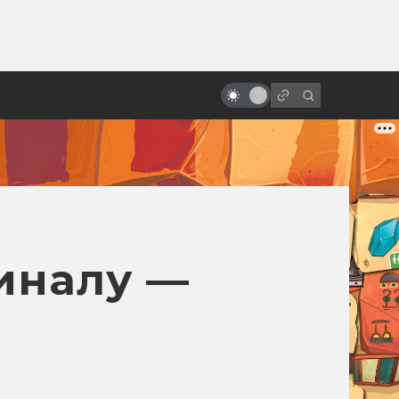
ы»:
ыло
Кэрри Фишер: настоящая жизнь
принцессы Леи
гиналу —