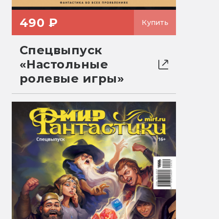
490 ₽
Купить
Спецвыпуск
«Настольные
ролевые игры»