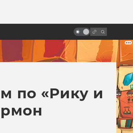
ы»:
Как создавались «Страшилы»:
ыло
фильм, без которого не было бы
«Властелина колец»
 по «Рику и
армон