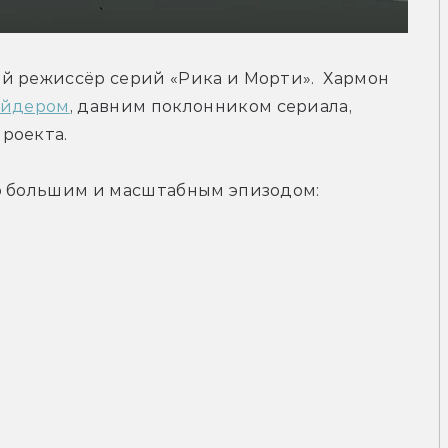
ый режиссёр серий «Рика и Морти».  
Хармон 
айдером
, давним поклонником сериала, 
роекта. 