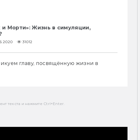
к и Морти»: Жизнь в симуляции,
?
06.2020
31012
икуем главу, посвящённую жизни в 
т текста и нажмите Ctrl+Enter.