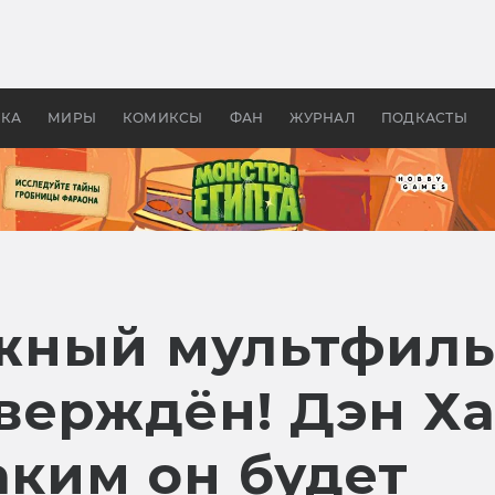
 фильмы смотреть в
Как создавались «Страшил
те 2026? В мире —
фильм, без которого не б
липсис, в России —
бы «Властелина колец»
ие комедии
УКА
МИРЫ
КОМИКСЫ
ФАН
ЖУРНАЛ
ПОДКАСТЫ
ный мультфильм
верждён! Дэн Х
аким он будет