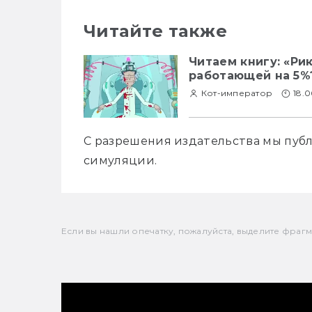
Читайте также
Читаем книгу: «Ри
работающей на 5%
Кот-император
18.
С разрешения издательства мы публ
симуляции.
Если вы нашли опечатку, пожалуйста, выделите фрагмен