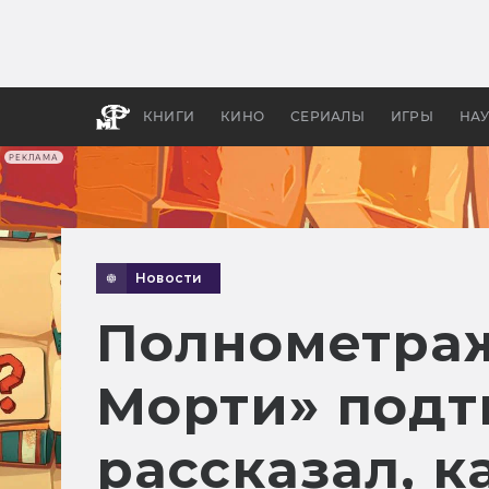
Какие
авгус
апока
детск
КНИГИ
КИНО
СЕРИАЛЫ
ИГРЫ
НА
РЕКЛАМА
Новости
Полнометраж
Морти» подт
рассказал, к