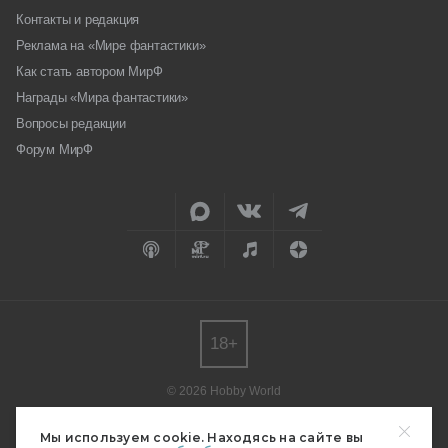
Контакты и редакция
Реклама на «Мире фантастики»
Как стать автором МирФ
Награды «Мира фантастики»
Вопросы редакции
Форум МирФ
18+
© 2026 Hobby World
Любое использование материалов допускается только с согласия
редакции.
Мы используем cookie. Находясь на сайте вы