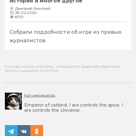
история и многое другое
Дмитрий Кинский
28.02.2020
8731
Собрали подробности об игре из превью 
журналистов.
Если вы нашли опечатку, пожалуйста, выделите фрагмент
текста и нажмите Ctrl+Enter.
Кот-император
Emperor of catkind. I are controls the spice, I
are controls the Universe.