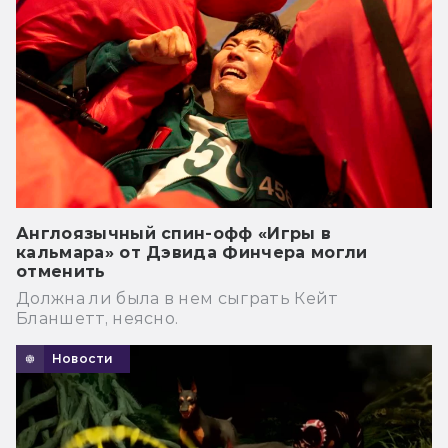
Англоязычный спин-офф «Игры в
кальмара» от Дэвида Финчера могли
отменить
Должна ли была в нем сыграть Кейт
Бланшетт, неясно.
Новости