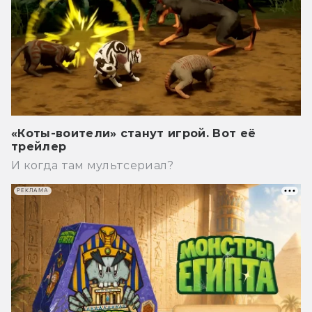
«Коты-воители» станут игрой. Вот её
трейлер
И когда там мультсериал?
РЕКЛАМА