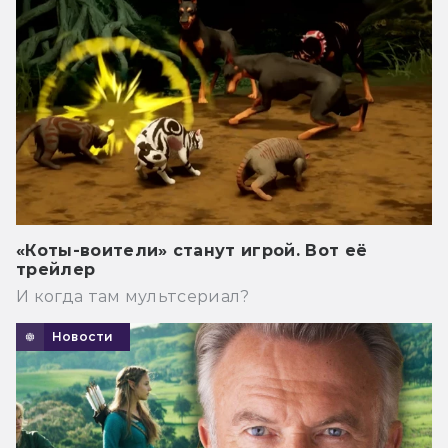
«Коты-воители» станут игрой. Вот её
трейлер
И когда там мультсериал?
Новости