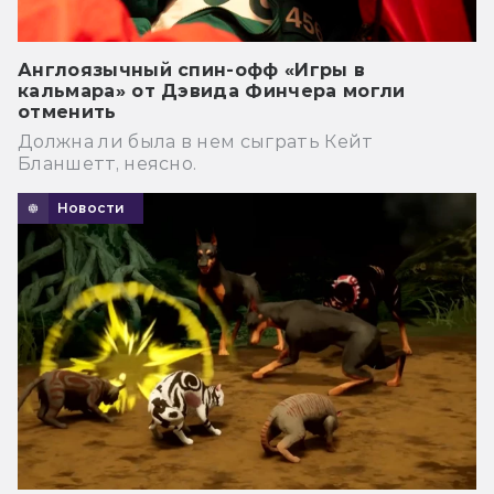
Англоязычный спин-офф «Игры в
кальмара» от Дэвида Финчера могли
отменить
Должна ли была в нем сыграть Кейт
Бланшетт, неясно.
Новости