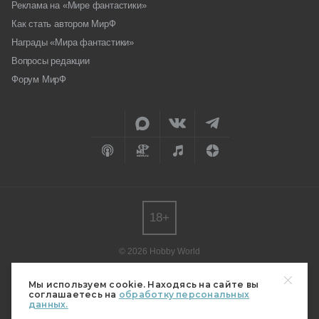
Реклама на «Мире фантастики»
Как стать автором МирФ
Награды «Мира фантастики»
Вопросы редакции
Форум МирФ
18+
© 2026 Hobby World
Любое использование материалов допускается только с согласия
редакции.
Мы используем cookie. Находясь на сайте вы
соглашаетесь на
обработку персональных
Мнение авторов может не совпадать с мнением редакции.
данных.
Свидетельство о регистрации СМИ серия Эл № ФС77-82485