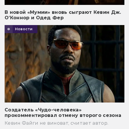
В новой «Мумии» вновь сыграют Кевин Дж.
О’Коннор и Одед Фер
Новости
Создатель «Чудо-человека»
прокомментировал отмену второго сезона
Кевин Файги не виноват, считает автор.