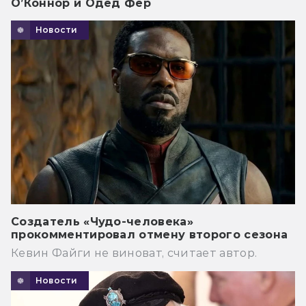
О’Коннор и Одед Фер
Новости
Создатель «Чудо-человека»
прокомментировал отмену второго сезона
Кевин Файги не виноват, считает автор.
Новости