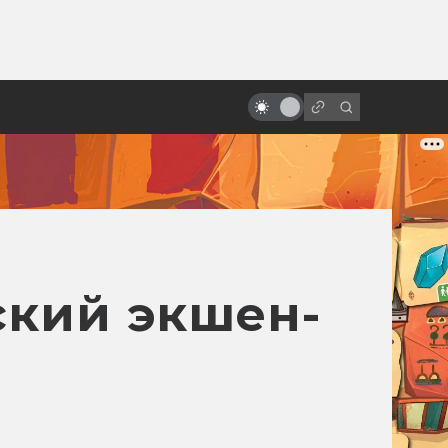
ы»:
«Атаке клонов» — 20 лет! Как
ыло
«Звёздные войны» создавались в
дикой спешке
ский экшен-