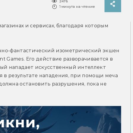
2476
1 минута на чтение
агазинах и сервисах, благодаря которым 
чно-фантастический изометрический экшен 
ant Games. Его действие разворачивается в 
рый нападает искусственный интеллект 
я в результате нападения, при помощи меча 
олжна остановить разрушения, пока не 
икни,