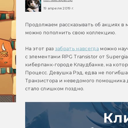
19 апреля 2019 г.
Продолжаем рассказывать об акциях в м
можно пополнить свою коллекцию.
На этот раз 
забрать навсегда
 можно нау
с элементами RPG Transistor от Supergi
киберпанк-городе Клаудбанке, на кото
Процесс. Девушка Рэд, едва не погибша
Транзистора и неведомого помощника д
стало слишком поздно.
Кл