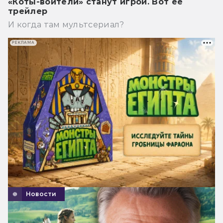
«Коты-воители» станут игрой. Вот её
трейлер
И когда там мультсериал?
РЕКЛАМА
Новости