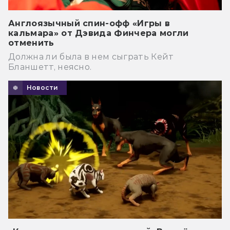
Англоязычный спин-офф «Игры в
кальмара» от Дэвида Финчера могли
отменить
Должна ли была в нем сыграть Кейт
Бланшетт, неясно.
Новости