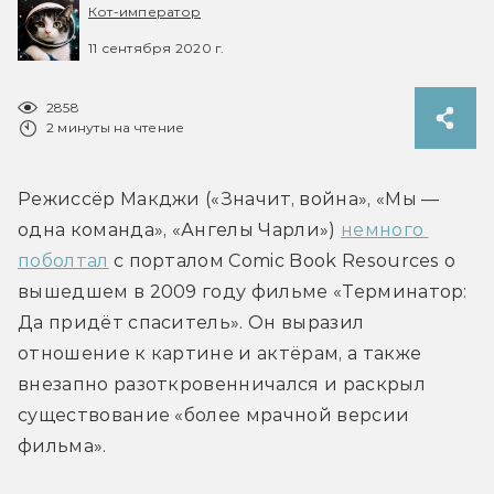
Кот-император
11 сентября 2020 г.
2858
2 минуты на чтение
Режиссёр Макджи («Значит, война», «Мы — 
одна команда», «Ангелы Чарли») 
немного 
поболтал
 с порталом Comic Book Resources о 
вышедшем в 2009 году фильме «Терминатор: 
Да придёт спаситель». Он выразил 
отношение к картине и актёрам, а также 
внезапно разоткровенничался и раскрыл 
существование «более мрачной версии 
фильма».