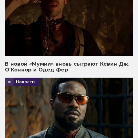
В новой «Мумии» вновь сыграют Кевин Дж.
О’Коннор и Одед Фер
Новости