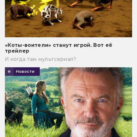
«Коты-воители» станут игрой. Вот её
трейлер
И когда там мультсериал?
Новости