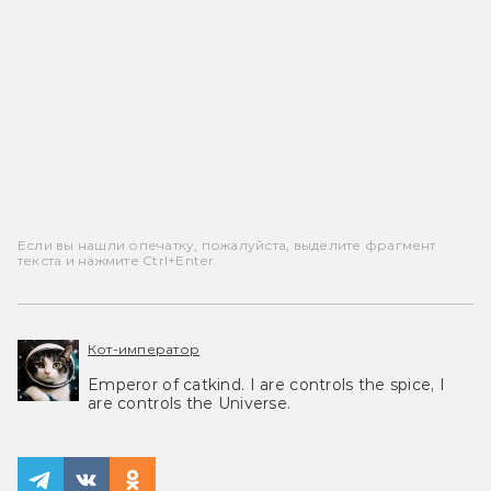
Если вы нашли опечатку, пожалуйста, выделите фрагмент
текста и нажмите Ctrl+Enter.
Кот-император
Emperor of catkind. I are controls the spice, I
are controls the Universe.