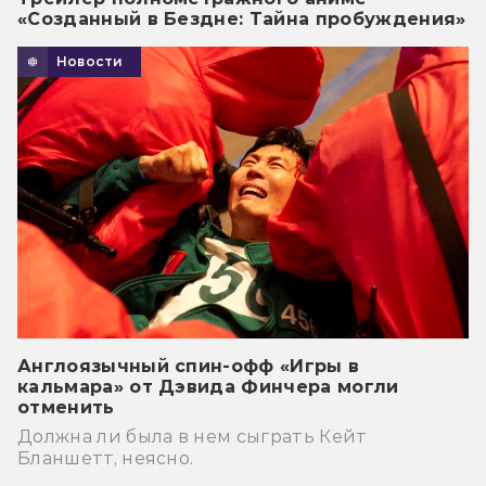
«Созданный в Бездне: Тайна пробуждения»
Новости
Англоязычный спин-офф «Игры в
кальмара» от Дэвида Финчера могли
отменить
Должна ли была в нем сыграть Кейт
Бланшетт, неясно.