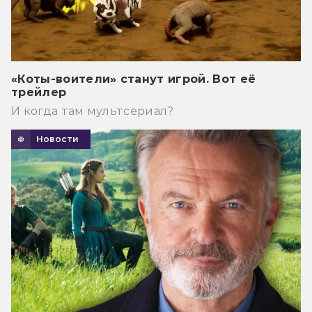
«Коты-воители» станут игрой. Вот её
трейлер
И когда там мультсериал?
Новости