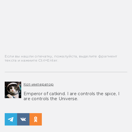
Если вы нашли опечатку, пожалуйста, выделите фрагмент
текста и нажмите Ctrl+Enter.
Кот-император
Emperor of catkind. I are controls the spice, I
are controls the Universe.