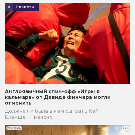
Новости
Англоязычный спин-офф «Игры в
кальмара» от Дэвида Финчера могли
отменить
Должна ли была в нем сыграть Кейт
Бланшетт, неясно.
РЕКЛАМА