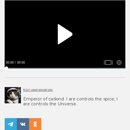
00:00
00:00
Кот-император
Emperor of catkind. I are controls the spice, I
are controls the Universe.