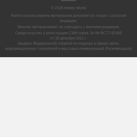
© 2026 Hobby World
Любое использование материалов допускается только с согласия
редакции.
Мнение авторов может не совпадать с мнением редакции.
Свидетельство о регистрации СМИ серия Эл № ФС77-82485
от 30 декабря 2021 г.
(выдано Федеральной службой по надзору в сфере связи,
информационных технологий и массовых коммуникаций (Роскомнадзор)