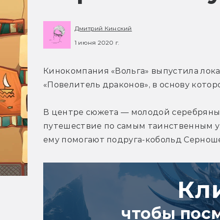
Дмитрий Кинский
1 июня 2020 г.
Кинокомпания «Вольга» выпустила лок
«Повелитель драконов», в основу кото
В центре сюжета — молодой серебряный
путешествие по самым таинственным уго
ему помогают подруга-кобольд Серноше
Кл
чтобы пос