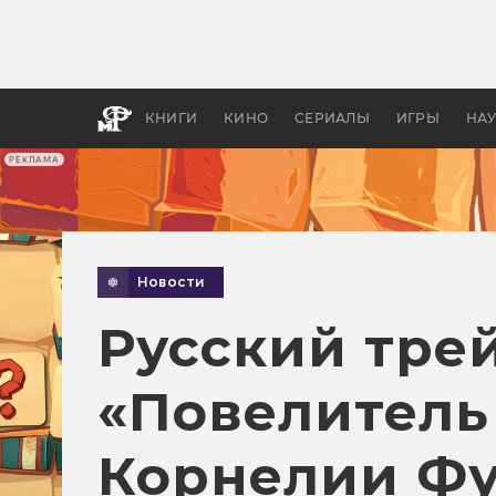
Как с
фильм
бы «В
КНИГИ
КИНО
СЕРИАЛЫ
ИГРЫ
НА
РЕКЛАМА
Новости
Русский тре
«Повелитель
Корнелии Ф