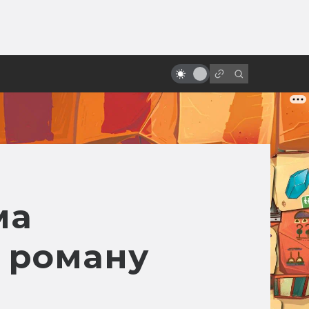
от
Кто такие Кайдзю: Годзилла и
компания
ма
 роману