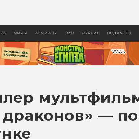
оздавались «Страшилы»:
«Одиссея» Нолана: что эт
, без которого не было
фильм сделал с Гомером и
ластелина колец»
Древней Грецией
УКА
МИРЫ
КОМИКСЫ
ФАН
ЖУРНАЛ
ПОДКАСТЫ
йлер мультфиль
 драконов» — по
унке