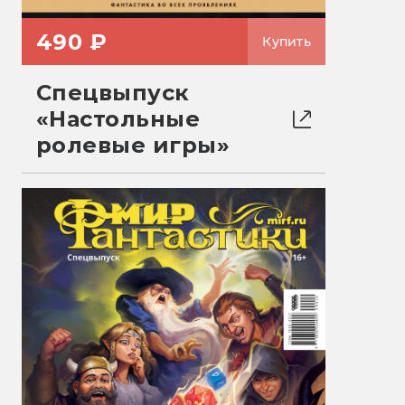
490 ₽
Купить
Спецвыпуск
«Настольные
ролевые игры»