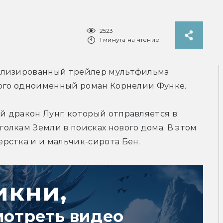
2523
1 минута на чтение
ализированный трейлер мультфильма 
рого одноименный роман Корнелии Функе.
 дракон Лунг, который отправляется в 
лкам Земли в поисках нового дома. В этом 
рстка и и мальчик-сирота Бен.
икни,
мотреть видео