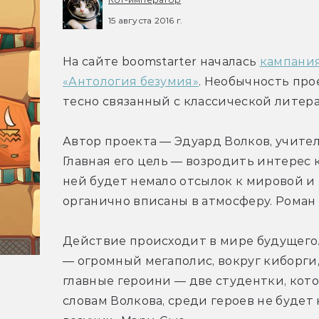
15 августа 2016 г.
На сайте boomstarter началась 
кампания
«Антология безумия»
. Необычность прое
тесно связанный с классической литер
Автор проекта — Эдуард Волков, учитель
Главная его цель — возродить интерес к
ней будет немало отсылок к мировой и 
органично вписаны в атмосферу. Роман р
Действие происходит в мире будущего.
— огромный мегаполис, вокруг киборги,
главные героини — две студентки, котор
словам Волкова, среди героев не будет 