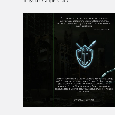
везучих «Мэри-Сью».