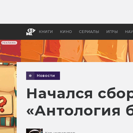
Какие
авгус
апока
детск
КНИГИ
КИНО
СЕРИАЛЫ
ИГРЫ
НА
РЕКЛАМА
Новости
Начался сбор
«Антология 
Кот-император