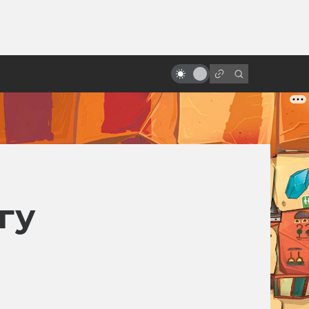
ы»:
ыло
«Дюна» Ходоровски:
величайший неснятый фильм
гу