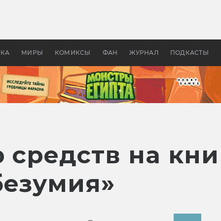
 фильмы смотреть в
Как создавались «Страшил
те 2026? В мире —
фильм, без которого не б
липсис, в России —
бы «Властелина колец»
ие комедии
УКА
МИРЫ
КОМИКСЫ
ФАН
ЖУРНАЛ
ПОДКАСТЫ
 средств на кни
безумия»