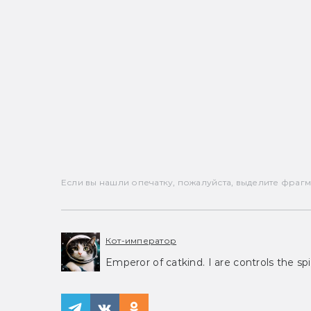
Если вы нашли опечатку, пожалуйста, выделите фрагмен
Кот-император
Emperor of catkind. I are controls the spi