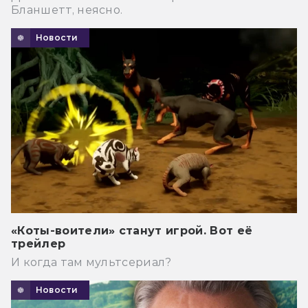
Бланшетт, неясно.
Новости
«Коты-воители» станут игрой. Вот её
трейлер
И когда там мультсериал?
Новости