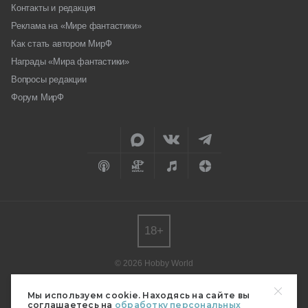
Контакты и редакция
Реклама на «Мире фантастики»
Как стать автором МирФ
Награды «Мира фантастики»
Вопросы редакции
Форум МирФ
18+
© 2026 Hobby World
Любое использование материалов допускается только с согласия
редакции.
Мы используем cookie. Находясь на сайте вы
соглашаетесь на
обработку персональных
Мнение авторов может не совпадать с мнением редакции.