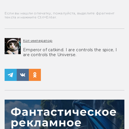
Если вы нашли опечатку, пожалуйста, выделите фрагмент
текста и нажмите Ctrl+Enter.
Кот-император
Emperor of catkind. I are controls the spice, I
are controls the Universe.