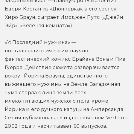
закрепили каст — главную роль исполнит 
Барри Кеоган из «Дюнкерка», а его сестру, 
Хиро Браун, сыграет Имоджен Путс («Джейн 
Эйр», «Зелёная комната»).
«Y: Последний мужчина» — 
постапокалиптический научно-
фантастический комикс Брайана Вона и Пиа 
Гуерра. Действие сюжета разворачивается 
вокруг Йорика Брауна, единственного 
выжившего мужчины на Земле. Загадочная 
чума стёрла с лица земли всех 
млекопитающих мужского пола, кроме 
Йорика и его ручного капуцина Амперсанда. 
Серия публиковалась издательством Vertigo с 
2002 года и насчитывает 60 выпусков.