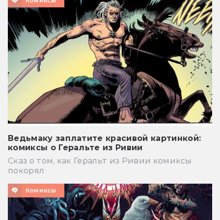
Комиксы
Ведьмаку заплатите красивой картинкой:
комиксы о Геральте из Ривии
Сказ о том, как Геральт из Ривии комиксы
покорял
Комиксы