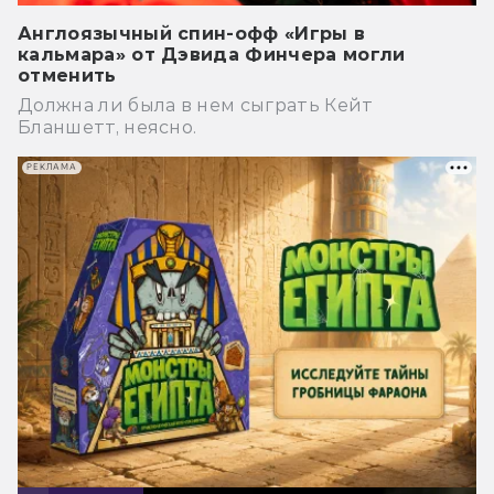
Англоязычный спин-офф «Игры в
кальмара» от Дэвида Финчера могли
отменить
Должна ли была в нем сыграть Кейт
Бланшетт, неясно.
РЕКЛАМА