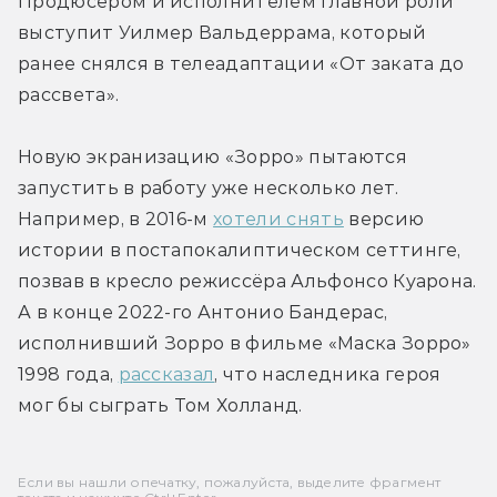
Продюсером и исполнителем главной роли 
выступит Уилмер Вальдеррама, который 
ранее снялся в телеадаптации «От заката до 
рассвета».
Новую экранизацию «Зорро» пытаются 
запустить в работу уже несколько лет. 
Например, в 2016-м 
хотели снять
 версию 
истории в постапокалиптическом сеттинге, 
позвав в кресло режиссёра Альфонсо Куарона. 
А в конце 2022-го Антонио Бандерас, 
исполнивший Зорро в фильме «Маска Зорро» 
1998 года, 
рассказал
, что наследника героя 
мог бы сыграть Том Холланд.
Если вы нашли опечатку, пожалуйста, выделите фрагмент