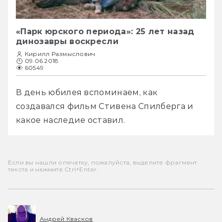
«Парк юрского периода»: 25 лет назад
динозавры воскресли
Кирилл Размыслович
09.06.2018
60549
В день юбилея вспоминаем, как 
создавался фильм Стивена Спилберга и 
какое наследие оставил.
Если вы нашли опечатку, пожалуйста, выделите фрагмент
текста и нажмите Ctrl+Enter.
Андрей Квасков