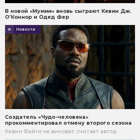
В новой «Мумии» вновь сыграют Кевин Дж.
О’Коннор и Одед Фер
Новости
Создатель «Чудо-человека»
прокомментировал отмену второго сезона
Кевин Файги не виноват, считает автор.