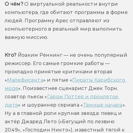
О чём?
 О виртуальной реальности внутри 
компьютера, где обитают программы в форме 
людей. Программу Арес отправляют из 
компьютерного в реальный мир выполнить 
важную миссию.
Кто?
 Йоаким Рённинг — не очень популярный 
режиссёр. Его самые громкие работы — 
прохладно принятые критиками вторая 
«
Малефисента
» и пятые «
Пираты Карибского 
моря
». Поизвестнее сценарист Джек Торн, 
соавтор пьесы «
Гарри Поттер и проклятое 
дитя
» и шоураннер сериала «
Тёмные начала
». 
Ну а в главной роли крупная звезда: певец и 
актёр Джаред Лето («Бегущий по лезвию 
2049», «Господин Никто»), известный тягой к 