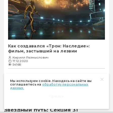
Как создавался «Трон: Наследие»:
фильм, застывший на лезвии
Кирилл Размыслович
17.12.2020
54168
Как появился фильм, с которого началось 
Мы используем cookie. Находясь на сайте вы
неоново-синтезаторное безумие 2010-х, — 
соглашаетесь на
обработку персональных
данных.
и какие у Disney планы на третью часть.
Принять
Звёздный путь: Секция 31