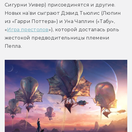
Сигурни Уивер) присоединятся и другие. 
Новых на’ви сыграют Дэвид Тьюлис (Люпин 
из «Гарри Поттера») и Уна Чаплин («Табу», 
«
Игра престолов
»), которой досталась роль 
жестокой предводительницы племени 
Пепла.