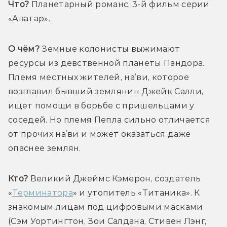
Что?
 Планетарный романс, 3-й фильм серии 
«Аватар».
О чём?
 Земные колонисты выжимают 
ресурсы из девственной планеты Пандора. 
Племя местных жителей, на’ви, которое 
возглавил бывший землянин Джейк Салли, 
ищет помощи в борьбе с пришельцами у 
соседей. Но племя Пепла сильно отличается 
от прочих на’ви и может оказаться даже 
опаснее землян.
Кто?
 Великий Джеймс Кэмерон, создатель 
«
Терминатора
» и утопитель «Титаника». К 
знакомым лицам под цифровыми масками 
(Сэм Уортингтон, Зои Салдана, Стивен Лэнг, 