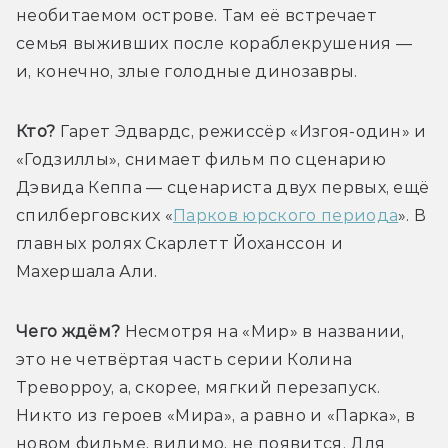
необитаемом острове. Там её встречает 
семья выживших после кораблекрушения — 
и, конечно, злые голодные динозавры.
Кто?
 Гарет Эдвардс, режиссёр «Изгоя-один» и 
«Годзиллы», снимает фильм по сценарию 
Дэвида Кеппа — сценариста двух первых, ещё 
спилберговских «
Парков юрского периода
». В 
главных ролях Скарлетт Йоханссон и 
Махершала Али.
Чего ждём? 
Несмотря на «Мир» в названии, 
это не четвёртая часть серии Колина 
Треворроу, а, скорее, мягкий перезапуск. 
Никто из героев «Мира», а равно и «Парка», в 
новом фильме, видимо, не появится. Для 