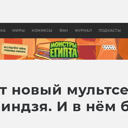
 фильмы смотреть в
Как создавались «Страшил
те 2026? В мире —
фильм, без которого не б
липсис, в России —
бы «Властелина колец»
ие комедии
УКА
МИРЫ
КОМИКСЫ
ФАН
ЖУРНАЛ
ПОДКАСТЫ
т новый мультс
ндзя. И в нём б