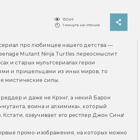
13049
1 минута на чтение
тсериал про любимцев нашего детства — 
eenage Mutant Ninja Turtles переосмыслит 
ах и старых мультсериалах герои 
ми и пришельцами из иных миров, то 
е мистические силы.
еддер и даже не Крэнг, а некий Барон 
«мутанта, воина и алхимика», который 
 Кстати, озвучивает его рестлер Джон Сина!
ервые промо-изображения, на которых можно 