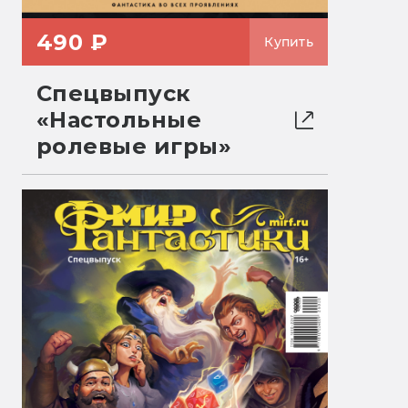
490 ₽
Купить
Спецвыпуск
«Настольные
ролевые игры»