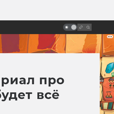
ы»:
ыло
Следуй за кроликом: история
создания «Донни Дарко»
ериал про
удет всё