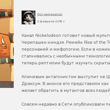
Кот-император
2 февраля 2018 г.
Канал Nickelodeon готовит новый муль
Черепашек-ниндзя. Ремейк Rise of the T
персонажей и мифологию. Если в комикс
сталкивались с необычными технология
теперь рептилии будут изучать скрыты
Ключевым антагонистом выступит не Шр
Драксум. В анонсе его представили как 
желает обратить в мутантов всех людей.
Совсем недавно в Сети опубликовали п