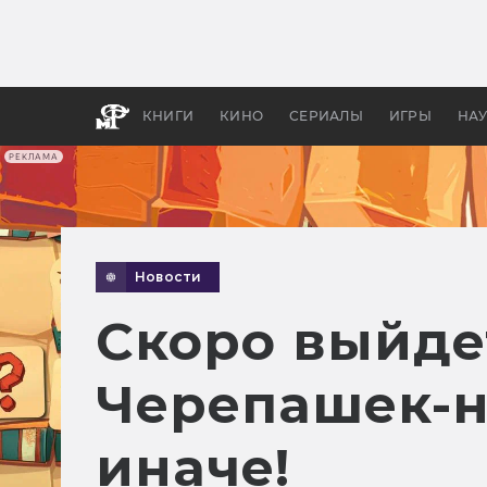
Какие
авгус
апока
детск
КНИГИ
КИНО
СЕРИАЛЫ
ИГРЫ
НА
РЕКЛАМА
Новости
Скоро выйде
Черепашек-ни
иначе!