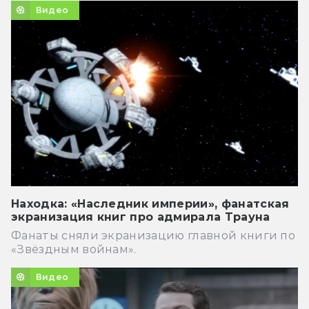
Видео
Находка: «Наследник империи», фанатская
экранизация книг про адмирала Трауна
Фанаты сняли экранизацию главной книги по
«Звёздным войнам».
Видео