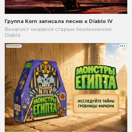
Группа Korn записала песню к Diablo IV
Вокалист оказался старым поклонником
Diablo.
РЕКЛАМА