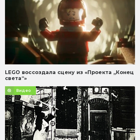
LEGO воссоздала сцену из «Проекта „Конец
света“»
Видео