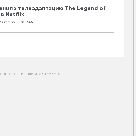
менила телеадаптацию The Legend of
в Netflix
3.02.2021
846
т текста и нажмите Ctrl+Enter.