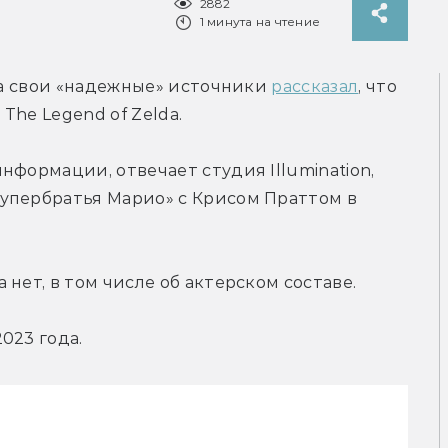
2882
1 минута на чтение
на свои «надежные» источники 
рассказал
, что 
The Legend of Zelda.
формации, отвечает студия Illumination, 
упербратья Марио» с Крисом Праттом в 
нет, в том числе об актерском составе.
023 года.