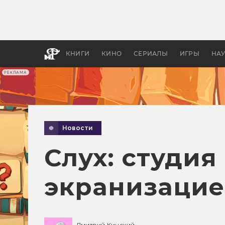
Какие
авгус
апока
детск
КНИГИ
КИНО
СЕРИАЛЫ
ИГРЫ
НА
РЕКЛАМА
Новости
Слух: студия
экранизацией
Дмитрий Кинский