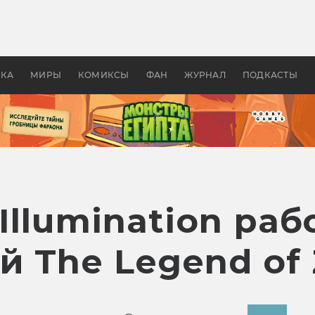
 фильмы смотреть в
Как создавались «Страшил
те 2026? В мире —
фильм, без которого не б
липсис, в России —
бы «Властелина колец»
ие комедии
УКА
МИРЫ
КОМИКСЫ
ФАН
ЖУРНАЛ
ПОДКАСТЫ
 Illumination раб
 The Legend of 