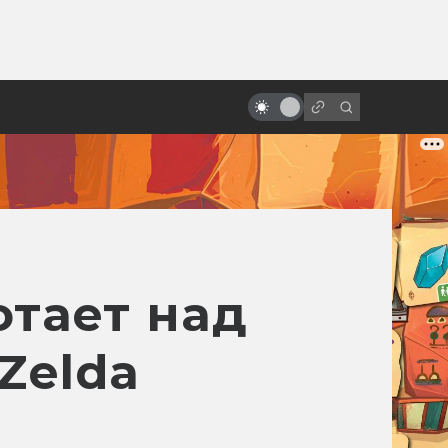
ы»:
ыло
Как смотрится «Месть ситхов»
спустя двадцать лет?
отает над
Zelda