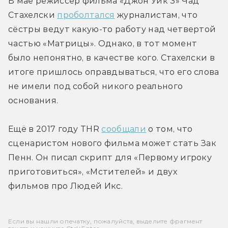
В мае режиссёр фильма «Джон Уик 3» Чад 
Стахелски 
проболтался
 журналистам, что 
сёстры ведут какую-то работу над четвертой 
частью «Матрицы». Однако, в тот момент 
было непонятно, в качестве кого. Стахелски в 
итоге пришлось оправдываться, что его слова 
не имели под собой никого реального 
основания.
Ещё в 2017 году THR 
сообщали
 о том, что 
сценаристом нового фильма может стать Зак 
Пенн. Он писал скрипт для «Первому игроку 
приготовиться», «Мстителей» и двух 
фильмов про Людей Икс.
Если вы нашли опечатку, пожалуйста, выделите фрагмент