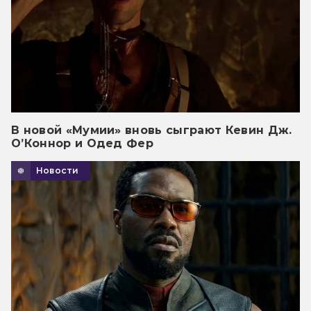
В новой «Мумии» вновь сыграют Кевин Дж.
О’Коннор и Одед Фер
Новости