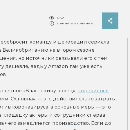
1732
2 минуты на чтение
 перебросит команду и декорации сериала 
 Великобританию на втором сезоне. 
ния, но источники связывали его с тем, 
 дешевле, ведь у Amazon там уже есть 
ов.
вящённое «Властелину колец», 
поделилось
и. Основная — это действительно затраты. 
тив коронавируса, а основные меры — это 
 площадку актёры и сотрудники сперва 
а чего замедляется производство. Если до 