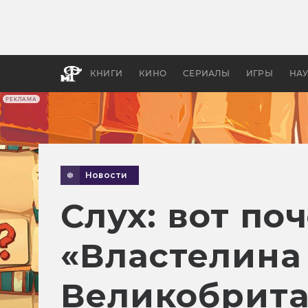
Как с
фильм
бы «В
КНИГИ
КИНО
СЕРИАЛЫ
ИГРЫ
НА
РЕКЛАМА
Новости
Слух: вот п
«Властелина
Великобрит