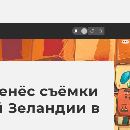
от
Киану Ривз: нестареющий,
избранный, потрясающий
ренёс съёмки
й Зеландии в