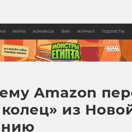
оздавались «Страшилы»:
«Одиссея» Нолана: что эт
, без которого не было
фильм сделал с Гомером и
ластелина колец»
Древней Грецией
УКА
МИРЫ
КОМИКСЫ
ФАН
ЖУРНАЛ
ПОДКАСТЫ
очему Amazon пе
 колец» из Ново
анию