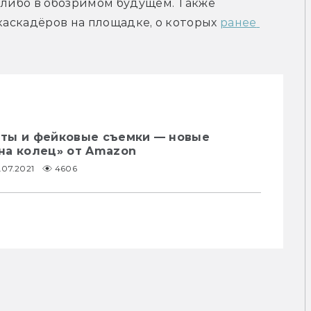
 либо в обозримом будущем. Также 
каскадёров на площадке, о которых 
ранее 
ты и фейковые съемки — новые
на колец» от Amazon
.07.2021
4606