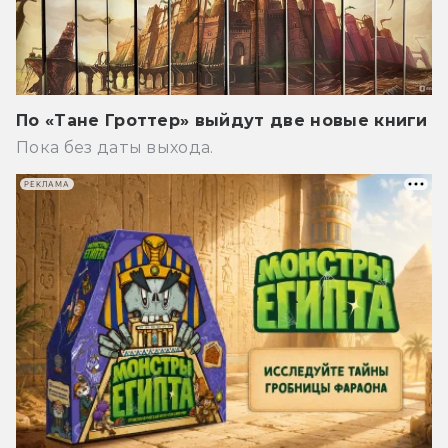
По «Тане Гроттер» выйдут две новые книги
Пока без даты выхода.
РЕКЛАМА